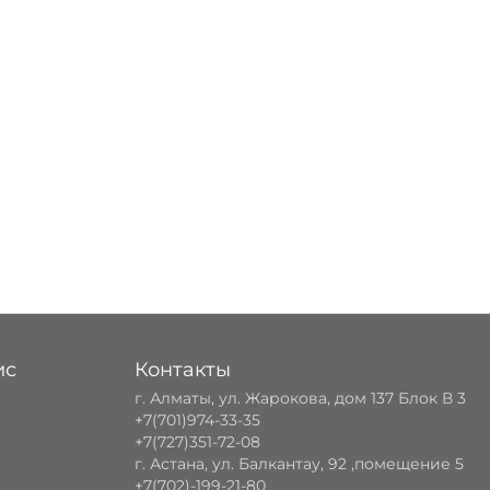
ис
Контакты
г. Алматы, ул. Жарокова, дом 137 Блок В 3
+7(701)974-33-35
+7(727)351-72-08
г. Астана, ул. Балкантау, 92 ,помещение 5
+7(702)-199-21-80